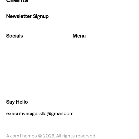
Newsletter Signup
Socials
Menu
Facebook
Home
Twitter
Services
Dribble
About Us
Instagram
Shop
Contacts
Say Hello
executivecigarsllc@gmail.com
AxiomThemes
© 2026. All rights reserved.