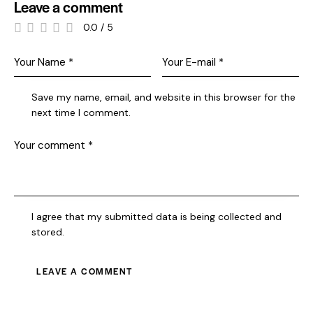
Leave a comment
0.0
/
5
Save my name, email, and website in this browser for the
next time I comment.
I agree that my submitted data is being collected and
stored.