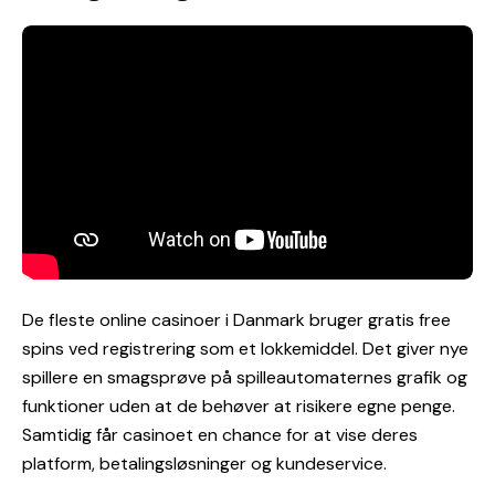
De fleste online casinoer i Danmark bruger gratis free
spins ved registrering som et lokkemiddel. Det giver nye
spillere en smagsprøve på spilleautomaternes grafik og
funktioner uden at de behøver at risikere egne penge.
Samtidig får casinoet en chance for at vise deres
platform, betalingsløsninger og kundeservice.